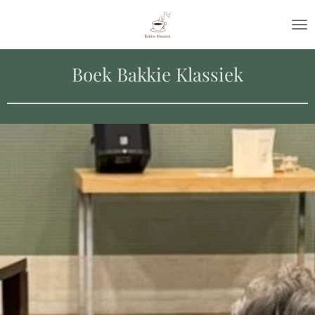
Ga
direct
naar
de
Boek Bakkie Klassiek
hoofdinhoud